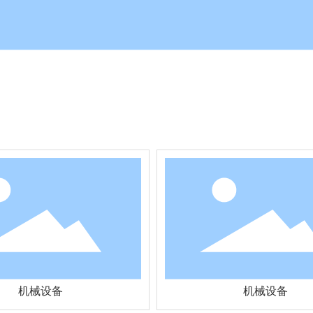
机械设备
机械设备