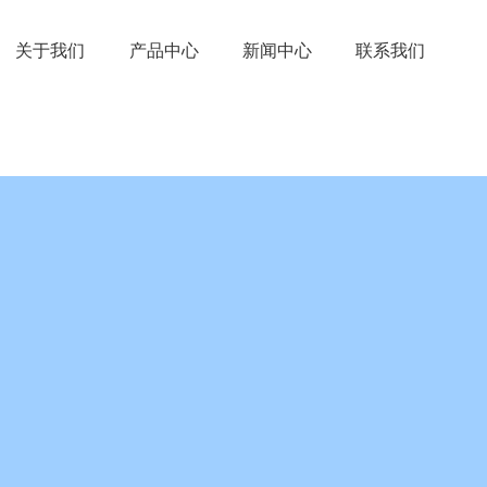
关于我们
产品中心
新闻中心
联系我们