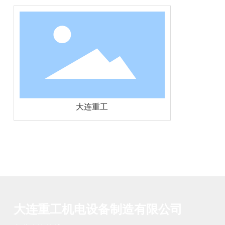
大连重工
大连重工机电设备制造有限公司