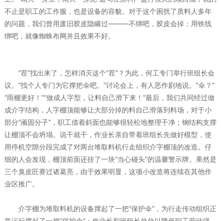
不止是职工的工作服，也是设备的容貌。对于这个困扰了质料人多年
的问题，我们曾用废旧胶皮隐瞒过———不绑吧，胶皮会掉；用铁线
绑吧，就像蜘蛛布网并且效果不好。
“茬”找出来了，怎样消灭这个“茬”？为此，何工专门举行班组长会
议。“找个人专门为它撑把伞吧。”讨论会上，有人恶作剧地说。“伞？”
“雨棚更好！”“做成人字型，让料自己滑下来！”最后，我们共同经过做
成介字结构，人字棚顶能够让大部分掉的料自己滑落到料场，对于小
部分“顽固分子”，职工借着斜面也能够很轻松地整理干净；钢结构支撑
让棚顶不会坍塌。说干就干，作业长亲自带着班组长先做好模型，使
用停机空隙分段完成了对两台堆取料机行走组织介字棚顶的改造。仔
细的人会发现，棚顶前面还挂了一块“当心碰头”的温馨警示牌。果然是
三个臭皮匠赛过诸葛亮，由于效果明显，这项小改造将连续在其他作
业区推广。
介字棚为堆取料机的设备撑起了一把“保护伞”，为行走传动组织正
常运行撑起了一把“保护伞”；作业长和班组长处处以降低职工劳动强