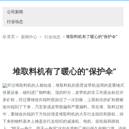
公司新闻
行业动态
首页
堆取料机有了暖心的“保护伞”
新闻中心
行业动态
堆取料机有了暖心的“保护伞”
开过堆取料机的人都知道，堆取料机的悬臂皮带机选用的是重锤式
张紧设备，碰到进厂物料黏、湿的时分，皮带机的非工作面会粘住许
多矿粉，经过重锤改向辊时犹如过了一次刮板，上面粘住的矿粉都被
改向辊刮了下来，乃至形成皮带跑偏和严重漏料。而在堆、取料过程
中，重锤改向辊的下方恰好便是堆取料机的大车行走组织和路轨，掉
下来的物料基本上掩盖在行走组织的减速机、电机、齿轮箱和路轨
上。“晴天一身尘，雨天一身泥”这句在质料厂盛行很久的顺口溜，说的